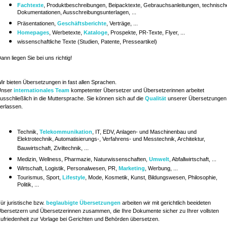
Fachtexte
, Produktbeschreibungen, Beipacktexte, Gebrauchsanleitungen, technisch
Dokumentationen, Ausschreibungsunterlagen, ...
Präsentationen,
Geschäftsberichte
,
Verträge,
...
Homepages
, Werbetexte,
Kataloge
, Prospekte, PR-Texte, Flyer, ...
wissenschaftliche Texte
(Studien, Patente,
Presseartikel)
ann liegen Sie bei uns richtig!
ir bieten Übersetzungen in fast allen Sprachen.
Unser
internationales Team
kompetenter Übersetzer und Übersetzerinnen arbeitet
usschließlich in die Muttersprache. Sie können sich auf die
Qualität
unserer Übersetzungen
erlassen.
Technik,
Telekommunikation
, IT, EDV, Anlagen- und Maschinenbau und
Elektrotechnik, Automatisierungs-, Verfahrens- und Messtechnik, Architektur,
Bauwirtschaft, Ziviltechnik, ...
Medizin, Wellness, Pharmazie, Naturwissenschaften,
Umwelt
, Abfallwirtschaft
, ...
Wirtschaft, Logistik, Personalwesen, PR,
Marketing
, Werbung, ...
Tourismus, Sport,
Lifestyle
, Mode, Kosmetik, Kunst, Bildungswesen, Philosophie,
Politik, ...
ür juristische bzw.
beglaubigte Übersetzungen
arbeiten wir mit gerichtlich beeideten
bersetzern und Übersetzerinnen zusammen, die Ihre Dokumente sicher zu Ihrer vollsten
ufriedenheit zur Vorlage bei Gerichten und Behörden übersetzen.