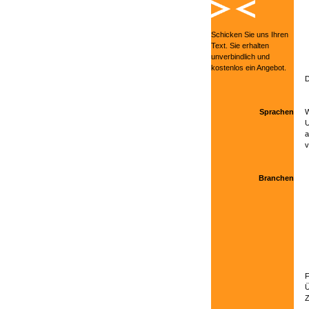
Schicken Sie uns Ihren
Text. Sie erhalten
unverbindlich und
kostenlos ein Angebot.
D
Sprachen
W
a
v
Branchen
F
Ü
Z